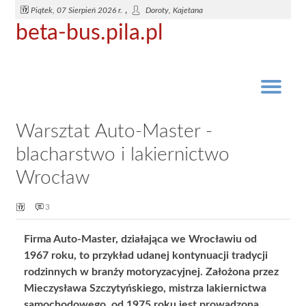
,
Piątek, 07 Sierpień 2026 r.
Doroty, Kajetana
beta-bus.pila.pl
Transport samochodowy z jednego miejsca do innego...
Czym zajmuje się rzeczoznawca samochodowy?
Ile można zaoszczędzić na instalacji LPG?
Domowe zastosowanie krótkofalówek
Transport ? coraz większa konkurencja
Ciekawe zastosowania Krótkofalówki
Zawodnicy i wiodące teamy w F1
Jesteś pasjonatem motoryzacji?
Długa historia krótkofalówki
Czy warto kupić samochód?
Kiedy wymieniamy opony?
Samochody w rajdach F1
Rentowność motoryzacji
Rozwój krótkofalówek
Krótkofalówki dla firm
Transport Osobowy
Transport Miejski
Transport osób
Autobusy
Transport
Warsztat Auto-Master -
blacharstwo i lakiernictwo
Wrocław
3
Firma Auto-Master, działająca we Wrocławiu od
1967 roku, to przykład udanej kontynuacji tradycji
rodzinnych w branży motoryzacyjnej. Założona przez
Mieczysława Szczytyńskiego, mistrza lakiernictwa
samochodowego, od 1975 roku jest prowadzona